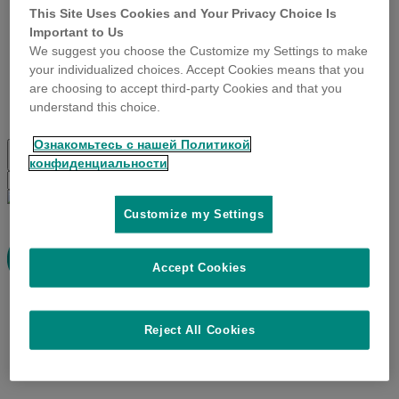
This Site Uses Cookies and Your Privacy Choice Is
Important to Us
🗨️ CONTACT
We suggest you choose the Customize my Settings to make
🛒 MA BOUTIQUE ET MON PROFIL
your individualized choices. Accept Cookies means that you
🔓 Se connecter
are choosing to accept third-party Cookies and that you
understand this choice.
🔓 Se déconnecter
Ознакомьтесь с нашей Политикой
Toggle
search
конфиденциальности
Search
Submit
for:
search
Pr
Customize my Settings
Me
Accept Cookies
Reject All Cookies