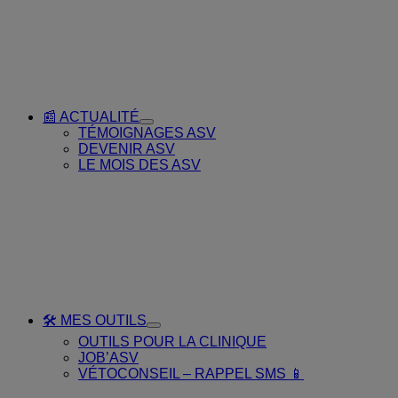
MES
FORMATIONS
📰 ACTUALITÉ
Toggle
TÉMOIGNAGES ASV
Submenu
DEVENIR ASV
for
LE MOIS DES ASV
📰
ACTUALITÉ
🛠️ MES OUTILS
Toggle
OUTILS POUR LA CLINIQUE
Submenu
JOB’ASV
for
VÉTOCONSEIL – RAPPEL SMS 📱
🛠️
MES