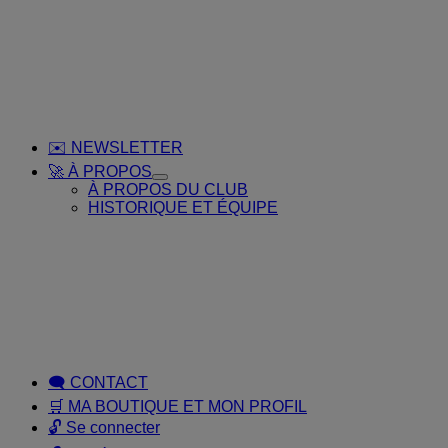
OUTILS
✉️ NEWSLETTER
🚀 À PROPOS
Toggle
À PROPOS DU CLUB
Submenu
HISTORIQUE ET ÉQUIPE
for
🚀
À
PROPOS
🗨️ CONTACT
🛒 MA BOUTIQUE ET MON PROFIL
🔓 Se connecter