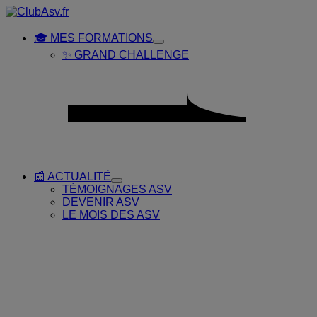
Placeholder
Skip
Skip
Anchor
to
to
Content
Footer
🎓 MES FORMATIONS
Toggle
✨ GRAND CHALLENGE
Submenu
for
🎓
MES
FORMATIONS
📰 ACTUALITÉ
Toggle
TÉMOIGNAGES ASV
Submenu
DEVENIR ASV
for
LE MOIS DES ASV
📰
ACTUALITÉ