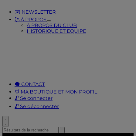
✉️ NEWSLETTER
🚀 À PROPOS
Toggle
À PROPOS DU CLUB
Submenu
HISTORIQUE ET ÉQUIPE
for
🚀
À
PROPOS
🗨️ CONTACT
🛒 MA BOUTIQUE ET MON PROFIL
🔓 Se connecter
🔓 Se déconnecter
Toggle
search
Search
Submit
search
for: