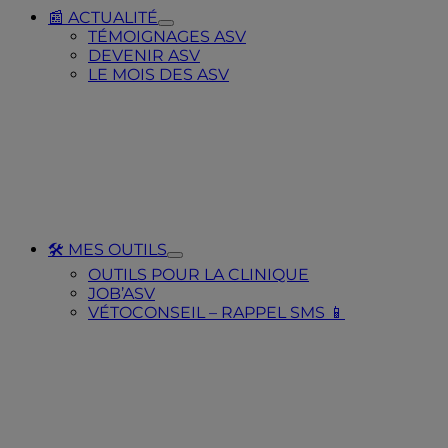
📰 ACTUALITÉ
Toggle
TÉMOIGNAGES ASV
Submenu
DEVENIR ASV
for
LE MOIS DES ASV
📰
ACTUALITÉ
🛠️ MES OUTILS
Toggle
OUTILS POUR LA CLINIQUE
Submenu
JOB’ASV
for
🛠️
VÉTOCONSEIL – RAPPEL SMS 📱
MES
OUTILS