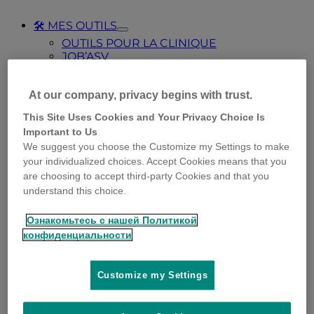
🛠️ MES OUTILS
Toggle
OUTILS POUR LA CLINIQUE
Submenu
JOB’ASV
for
🛠️
VÉTOCONSEIL – RAPPEL SMS 📱
MES
OUTILS
At our company, privacy begins with trust.
This Site Uses Cookies and Your Privacy Choice Is
Important to Us
We suggest you choose the Customize my Settings to make
your individualized choices. Accept Cookies means that you
are choosing to accept third-party Cookies and that you
understand this choice.
✉️ NEWSLETTER
🚀 À PROPOS
Toggle
Ознакомьтесь с нашей Политикой
À PROPOS DU CLUB
Submenu
конфиденциальности
HISTORIQUE ET ÉQUIPE
for
🚀
À
PROPOS
Customize my Settings