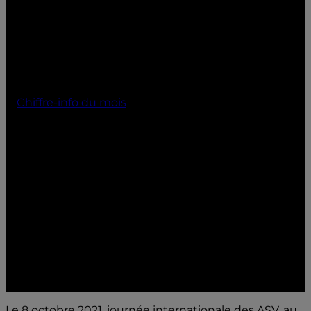
Chiffre-info du mois
Julia Antonia, lauréate du
Vet Nurse Day 2021
Le 8 octobre 2021, journée internationale des ASV, au