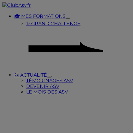
Placeholder
Skip
Skip
Anchor
to
to
Content
Footer
🎓 MES FORMATIONS
Toggle
✨ GRAND CHALLENGE
Submenu
for
🎓
MES
FORMATIONS
📰 ACTUALITÉ
Toggle
TÉMOIGNAGES ASV
Submenu
DEVENIR ASV
for
LE MOIS DES ASV
📰
ACTUALITÉ