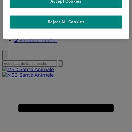
Accept Cookies
🗨️ CONTACT
Reject All Cookies
🛒 MA BOUTIQUE ET MON PROFIL
🔓 Se connecter
🔓 Se déconnecter
Toggle
search
Search
Submit
search
for:
Primary
Menu