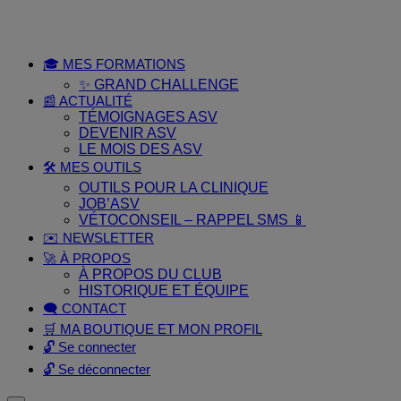
🎓 MES FORMATIONS
✨ GRAND CHALLENGE
📰 ACTUALITÉ
TÉMOIGNAGES ASV
DEVENIR ASV
LE MOIS DES ASV
🛠️ MES OUTILS
OUTILS POUR LA CLINIQUE
JOB’ASV
VÉTOCONSEIL – RAPPEL SMS 📱
✉️ NEWSLETTER
🚀 À PROPOS
À PROPOS DU CLUB
HISTORIQUE ET ÉQUIPE
🗨️ CONTACT
🛒 MA BOUTIQUE ET MON PROFIL
🔓 Se connecter
🔓 Se déconnecter