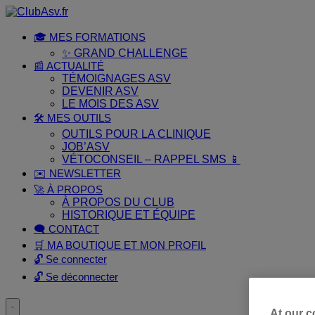
Placeholder
Skip
Skip
Anchor
to
to
Content
Footer
🎓 MES FORMATIONS
✨ GRAND CHALLENGE
📰 ACTUALITÉ
TÉMOIGNAGES ASV
DEVENIR ASV
LE MOIS DES ASV
🛠️ MES OUTILS
OUTILS POUR LA CLINIQUE
JOB’ASV
VÉTOCONSEIL – RAPPEL SMS 📱
✉️ NEWSLETTER
🚀 À PROPOS
À PROPOS DU CLUB
HISTORIQUE ET ÉQUIPE
🗨️ CONTACT
🛒 MA BOUTIQUE ET MON PROFIL
🔓 Se connecter
🔓 Se déconnecter
Toggle
At our c