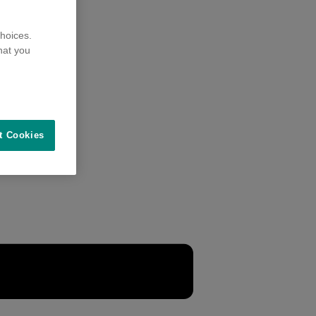
hoices.
hat you
t Cookies