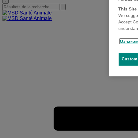
search
Search
Submit
This Site
for:
search
We sugges
Primary
Accept Co
Menu
understand
Ознаком
Customi